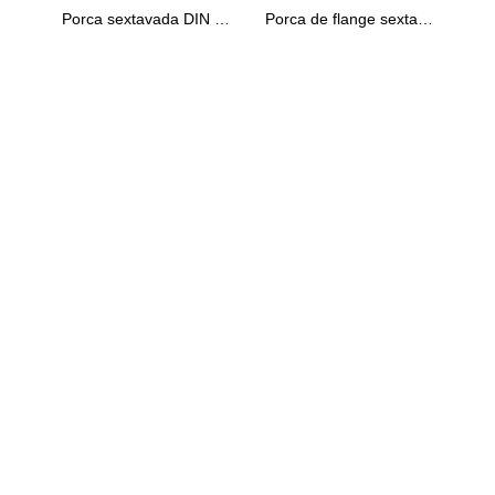
Porca sextavada DIN 439
Porca de flange sextavada DIN 6923