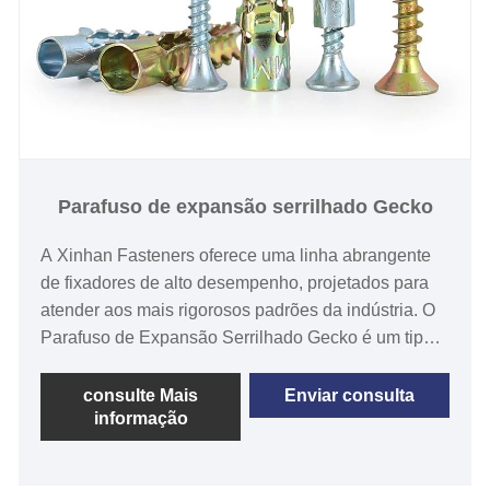
Parafuso de expansão serrilhado Gecko
A Xinhan Fasteners oferece uma linha abrangente
de fixadores de alto desempenho, projetados para
atender aos mais rigorosos padrões da indústria. O
Parafuso de Expansão Serrilhado Gecko é um tipo
de fixador que apresenta um design de borda
serrilhada, que permite expandir e agarrar o material
consulte Mais
Enviar consulta
informação
no qual está parafusado. É frequentemente usado
em situações onde há alto torque ou vibração, pois
pode suportar forças maiores sem afrouxar.