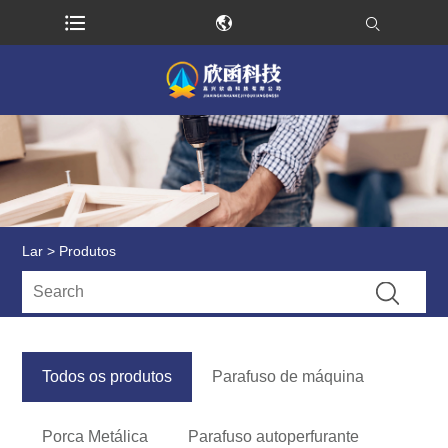
Lar
>
Produtos
Todos os produtos
Parafuso de máquina
Porca Metálica
Parafuso autoperfurante