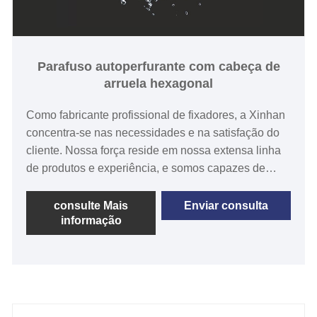
Parafuso autoperfurante com cabeça de
arruela hexagonal
Como fabricante profissional de fixadores, a Xinhan
concentra-se nas necessidades e na satisfação do
cliente. Nossa força reside em nossa extensa linha
de produtos e experiência, e somos capazes de
fornecer serviços de compra completos. O parafuso
autoperfurante com cabeça hexagonal e arruela é
consulte Mais
Enviar consulta
informação
um fixador versátil com cabeça hexagonal e arruela
integrada para maior estabilidade durante a
instalação.