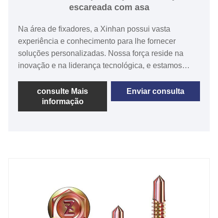
escareada com asa
Na área de fixadores, a Xinhan possui vasta
experiência e conhecimento para lhe fornecer
soluções personalizadas. Nossa força reside na
inovação e na liderança tecnológica, e estamos
comprometidos em fornecer a você produtos e
serviços de excelência. O parafuso de perfuração de
consulte Mais
Enviar consulta
informação
cabeça escareada com asa é um fixador
especializado projetado para união de materiais
eficiente e segura.