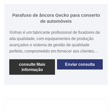
Parafuso de âncora Gecko para conserto
de automóveis
Xinhan é um fabricante profissional de fixadores de
alta qualidade, com equipamentos de produção
avançados e sistema de gestão de qualidade
perfeito, comprometido em fornecer aos clientes
produtos e serviços de qualidade. O parafuso de
ancoragem Gecko para reparo de automóveis é um
consulte Mais
Enviar consulta
informação
parafuso de ancoragem projetado para reparo e
manutenção automotiva. Possui um design
exclusivo de "pé de lagartixa", que é capaz de gerar
grande adesão em uma variedade de materiais e
superfícies, fixando assim de forma estável
ferramentas e equipamentos de reparo automotivo.