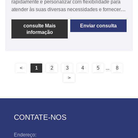
rapidamente e personalizar com flexibilidade para
atender às suas diversas necessidades e fornecer
soluções eficientes. O parafuso de perfuração de
cabeça flangeada hexagonal com asa é um fixador
consulte Mais
Enviar consulta
informação
especializado projetado para união eficiente e
segura de materiais.
<
1
2
3
4
5
...
8
>
CONTATE-NOS
Endereço: