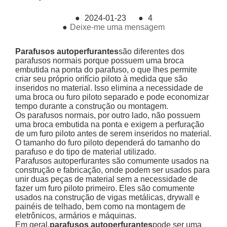
●
2024-01-23
●
4
●
Deixe-me uma mensagem
Parafusos autoperfurantes
são diferentes dos
parafusos normais porque possuem uma broca
embutida na ponta do parafuso, o que lhes permite
criar seu próprio orifício piloto à medida que são
inseridos no material. Isso elimina a necessidade de
uma broca ou furo piloto separado e pode economizar
tempo durante a construção ou montagem.
Os parafusos normais, por outro lado, não possuem
uma broca embutida na ponta e exigem a perfuração
de um furo piloto antes de serem inseridos no material.
O tamanho do furo piloto dependerá do tamanho do
parafuso e do tipo de material utilizado.
Parafusos autoperfurantes são comumente usados ​​na
construção e fabricação, onde podem ser usados ​​para
unir duas peças de material sem a necessidade de
fazer um furo piloto primeiro. Eles são comumente
usados ​​na construção de vigas metálicas, drywall e
painéis de telhado, bem como na montagem de
eletrônicos, armários e máquinas.
Em geral,
parafusos autoperfurantes
pode ser uma