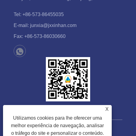
Tel:
+86-573-86455035
E-mail:
junxia@jxxinhan.com
Fax:
+86-573-86030660
X
Utilizamos cookies para lhe oferecer uma
melhor experiência de navegação, analisar
o tráfego do site e personalizar o conteúdo.
Direitos autorais © 2023 Jiaxing Xinhan